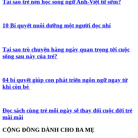
Tại sao trẻ nên học song ngữ Anh-Việt từ sớm?
10 Bí quyết nuôi dưỡng một người đọc nhí
Tại sao trò chuyện hàng ngày quan trọng tới cuộc
sống sau này của trẻ?
04 bí quyết giúp con phát triển ngôn ngữ ngay từ
khi còn bé
Đọc sách cùng trẻ mỗi ngày sẽ thay đổi cuộc đời trẻ
mãi mãi
CỘNG ĐỒNG DÀNH CHO BA MẸ