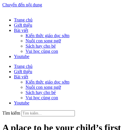
Chuyển đến nội dung
Trang chủ
Giới thiệu
Bài viết
Kiến thức giáo dục sớm
Nuôi con song ngữ
Sách hay cho bé
Vui học cùng con
Youtube
Trang chủ
Giới thiệu
Bài viết
Kiến thức giáo dục sớm
Nuôi con song ngữ
Sách hay cho bé
Vui học cùng con
Youtube
Tìm kiếm
A place to be your child’s first